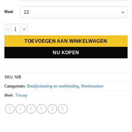
Maat
Tricorp Werkbroek Twill 502023 aantal
TOEVOEGEN AAN WINKELWAGEN
NU KOPEN
SKU:
N/B
Categorieën:
Bedrijfskleding en werkkleding
,
Werkbroeken
Merk:
Tricorp