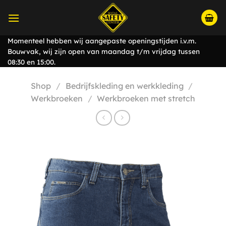
Ga
naar
inhoud
Momenteel hebben wij aangepaste openingstijden i.v.m.
Bouwvak, wij zijn open van maandag t/m vrijdag tussen
08:30 en 15:00.
Shop
/
Bedrijfskleding en werkkleding
/
Werkbroeken
/
Werkbroeken met stretch