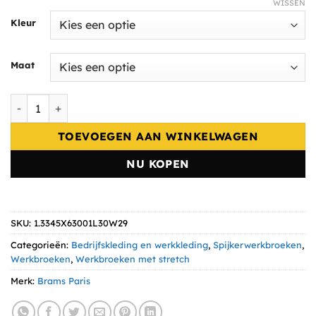
WISSEN
Kleur
Maat
Brams Paris Danny men X63 pant mid blue stretch denim a
TOEVOEGEN AAN WINKELWAGEN
NU KOPEN
SKU:
1.3345X63001L30W29
Categorieën:
Bedrijfskleding en werkkleding
,
Spijkerwerkbroeken
,
Werkbroeken
,
Werkbroeken met stretch
Merk:
Brams Paris