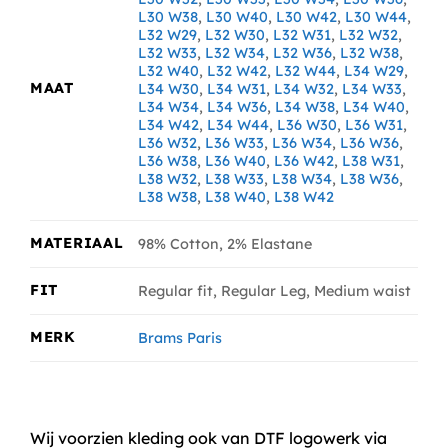
L30 W38
,
L30 W40
,
L30 W42
,
L30 W44
,
L32 W29
,
L32 W30
,
L32 W31
,
L32 W32
,
L32 W33
,
L32 W34
,
L32 W36
,
L32 W38
,
L32 W40
,
L32 W42
,
L32 W44
,
L34 W29
,
MAAT
L34 W30
,
L34 W31
,
L34 W32
,
L34 W33
,
L34 W34
,
L34 W36
,
L34 W38
,
L34 W40
,
L34 W42
,
L34 W44
,
L36 W30
,
L36 W31
,
L36 W32
,
L36 W33
,
L36 W34
,
L36 W36
,
L36 W38
,
L36 W40
,
L36 W42
,
L38 W31
,
L38 W32
,
L38 W33
,
L38 W34
,
L38 W36
,
L38 W38
,
L38 W40
,
L38 W42
MATERIAAL
98% Cotton, 2% Elastane
FIT
Regular fit, Regular Leg, Medium waist
MERK
Brams Paris
Wij voorzien kleding ook van DTF logowerk via