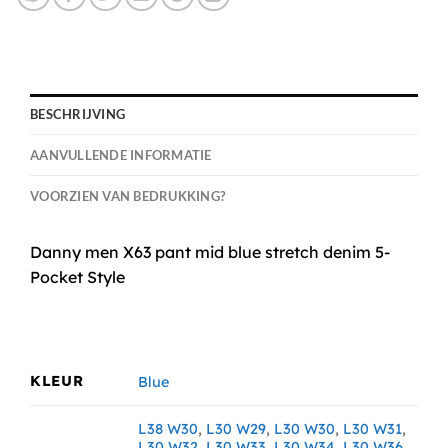
BESCHRIJVING
AANVULLENDE INFORMATIE
VOORZIEN VAN BEDRUKKING?
Danny men X63 pant mid blue stretch denim 5-
Pocket Style
KLEUR
Blue
L38 W30
,
L30 W29
,
L30 W30
,
L30 W31
,
L30 W32
,
L30 W33
,
L30 W34
,
L30 W36
,