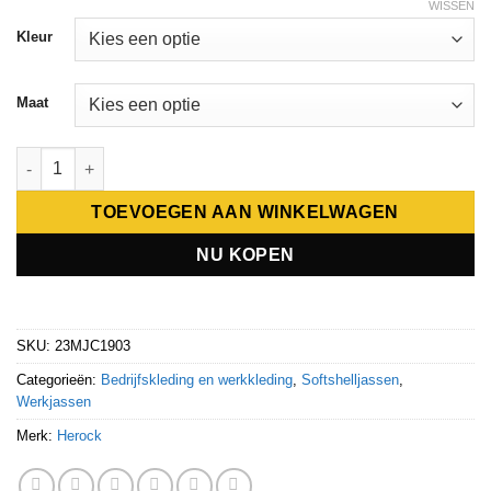
WISSEN
Kleur
Maat
Herock TRYSTAN SOFTSHELL JACKET aantal
TOEVOEGEN AAN WINKELWAGEN
NU KOPEN
SKU:
23MJC1903
Categorieën:
Bedrijfskleding en werkkleding
,
Softshelljassen
,
Werkjassen
Merk:
Herock