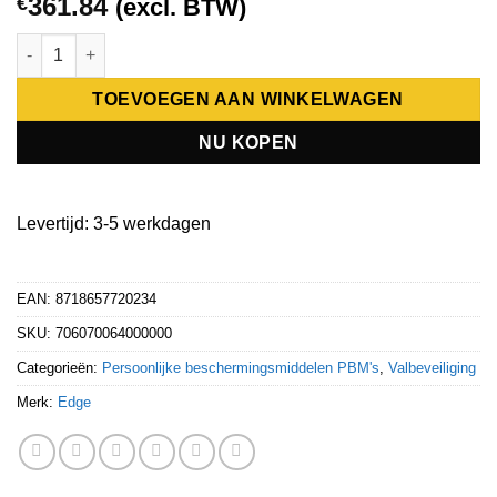
361.84
€
(excl. BTW)
EDGE KNEIFF Aluminium uitschuifbare mast tot max 6 m + haak 
TOEVOEGEN AAN WINKELWAGEN
NU KOPEN
Levertijd: 3-5 werkdagen
EAN: 8718657720234
SKU:
706070064000000
Categorieën:
Persoonlijke beschermingsmiddelen PBM's
,
Valbeveiliging
Merk:
Edge