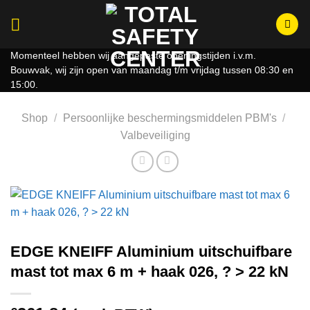
Ga
naar
inhoud
Momenteel hebben wij aangepaste openingstijden i.v.m.
Bouwvak, wij zijn open van maandag t/m vrijdag tussen 08:30 en
15:00.
Shop
/
Persoonlijke beschermingsmiddelen PBM's
/
Valbeveiliging
EDGE KNEIFF Aluminium uitschuifbare
mast tot max 6 m + haak 026, ? > 22 kN