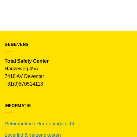
Portwest Portwest 1 punt Harnas FP11
€
26.40
(excl. BTW)
GEGEVENS
Total Safety Center
Hanzeweg 45A
7418 AV Deventer
+31(0)570514118
INFORMATIE
Retourbeleid / Herroepingsrecht
Levertijd & verzendkosten