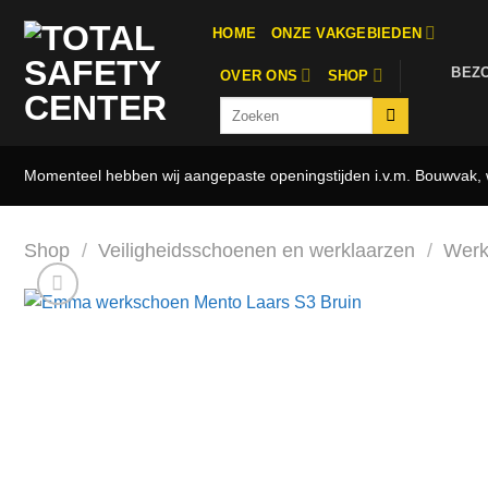
Ga
HOME
ONZE VAKGEBIEDEN
naar
inhoud
BEZ
OVER ONS
SHOP
Zoeken
naar:
Momenteel hebben wij aangepaste openingstijden i.v.m. Bouwvak, w
Shop
/
Veiligheidsschoenen en werklaarzen
/
Werk