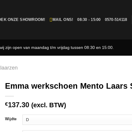
OEK ONZE SHOWROOM!
MAIL ONS!
08:30 - 15:00
0570-514118
ij zijn open van maandag t/m vrijdag tussen 08:30 en 15:00.
laarzen
Emma werkschoen Mento Laars 
137.30
€
(excl. BTW)
Wijdte