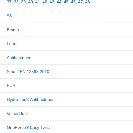
37
,
38
,
39
,
40
,
41
,
42
,
43
,
44
,
45
,
46
,
47
,
48
S3
Emma
Laars
Antibacterieel
Staal / EN 12568:2010
PUR
Hydro-Tec® Antibacterieel
Volnerf leer
GripForce® Easy Twist