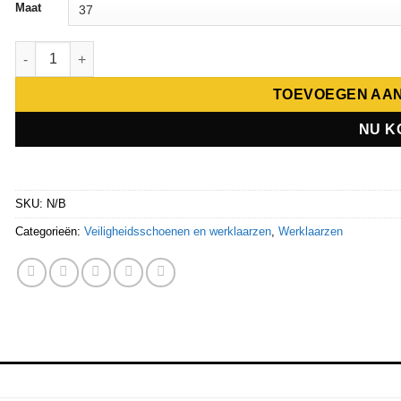
Maat
Emma werkschoen Mento Laars S3 Bruin aantal
TOEVOEGEN AA
NU K
SKU:
N/B
Categorieën:
Veiligheidsschoenen en werklaarzen
,
Werklaarzen