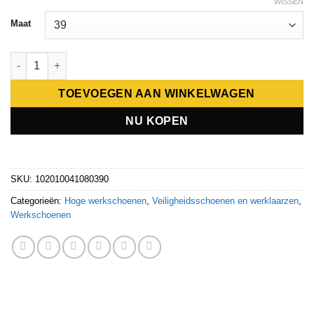
WISSEN
Maat
GRISPORT 903, Veiligheidsschoenen (S3) hoog aantal
TOEVOEGEN AAN WINKELWAGEN
NU KOPEN
SKU:
102010041080390
Categorieën:
Hoge werkschoenen
,
Veiligheidsschoenen en werklaarzen
,
Werkschoenen