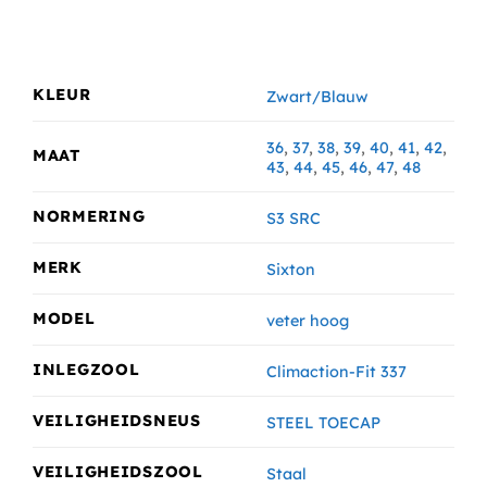
KLEUR
Zwart/Blauw
36
,
37
,
38
,
39
,
40
,
41
,
42
,
MAAT
43
,
44
,
45
,
46
,
47
,
48
NORMERING
S3 SRC
MERK
Sixton
MODEL
veter hoog
INLEGZOOL
Climaction-Fit 337
VEILIGHEIDSNEUS
STEEL TOECAP
VEILIGHEIDSZOOL
Staal