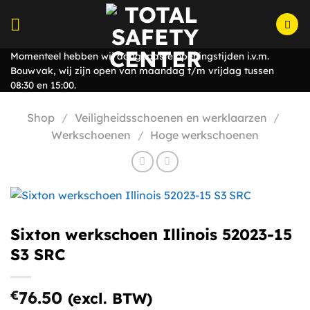
Ga
naar
inhoud
Momenteel hebben wij aangepaste openingstijden i.v.m.
Bouwvak, wij zijn open van maandag t/m vrijdag tussen
08:30 en 15:00.
Shop
/
Veiligheidsschoenen en werklaarzen
/
Werkschoenen
/
Hoge werkschoenen
Sixton werkschoen Illinois 52023-15
S3 SRC
€
76.50
(excl. BTW)