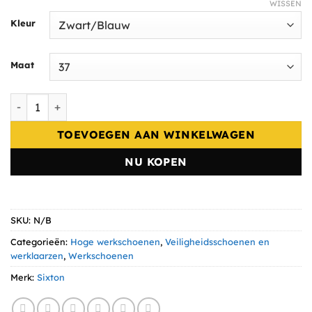
WISSEN
Kleur
Maat
Sixton werkschoen Illinois 52023-15 S3 SRC aantal
TOEVOEGEN AAN WINKELWAGEN
NU KOPEN
SKU:
N/B
Categorieën:
Hoge werkschoenen
,
Veiligheidsschoenen en
werklaarzen
,
Werkschoenen
Merk:
Sixton