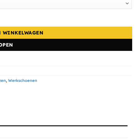
N WINKELWAGEN
OPEN
zen
,
Werkschoenen