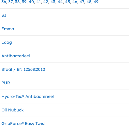
36
,
37
,
38
,
39
,
40
,
41
,
42
,
43
,
44
,
45
,
46
,
47
,
48
,
49
S3
Emma
Laag
Antibacterieel
Staal / EN 12568:2010
PUR
Hydro-Tec® Antibacterieel
Oil Nubuck
GripForce® Easy Twist