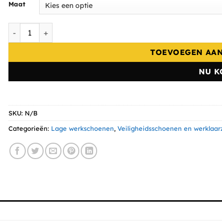
Maat
Emma werkschoen Nordic Laag S3 Zwart / Bruin aantal
TOEVOEGEN AA
NU K
SKU:
N/B
Categorieën:
Lage werkschoenen
,
Veiligheidsschoenen en werklaar