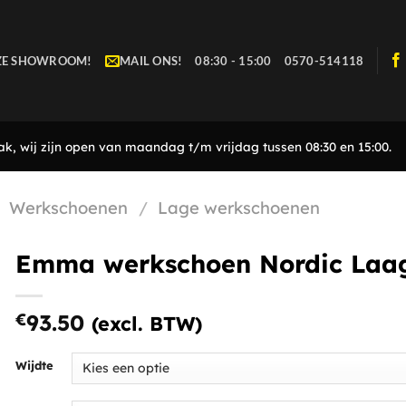
ZE SHOWROOM!
MAIL ONS!
08:30 - 15:00
0570-514118
, wij zijn open van maandag t/m vrijdag tussen 08:30 en 15:00.
Werkschoenen
/
Lage werkschoenen
Emma werkschoen Nordic Laag
€
93.50
(excl. BTW)
Wijdte