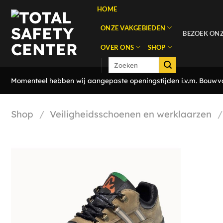
Ga
HOME
naar
ONZE VAKGEBIEDEN
inhoud
BEZOEK ON
OVER ONS
SHOP
Zoeken
naar:
Momenteel hebben wij aangepaste openingstijden i.v.m. Bouwvak
Shop
/
Veiligheidsschoenen en werklaarzen
/