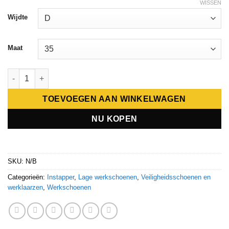
WISSEN
Wijdte
Maat
Emma werkschoen Vera Instapper S2 Wit aantal
TOEVOEGEN AAN WINKELWAGEN
NU KOPEN
SKU:
N/B
Categorieën:
Instapper
,
Lage werkschoenen
,
Veiligheidsschoenen en
werklaarzen
,
Werkschoenen