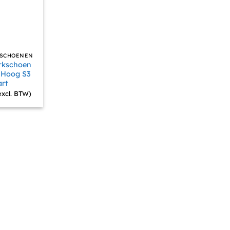
SCHOENEN
kschoen
 Hoog S3
rt
excl. BTW)