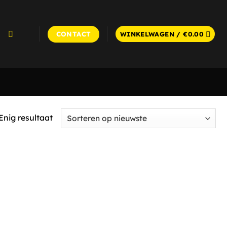
CONTACT
WINKELWAGEN /
€
0.00
Enig resultaat