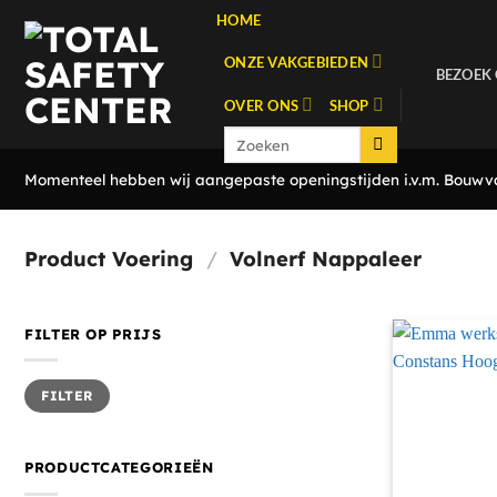
Ga
HOME
naar
ONZE VAKGEBIEDEN
inhoud
BEZOEK
OVER ONS
SHOP
Zoeken
naar:
Momenteel hebben wij aangepaste openingstijden i.v.m. Bouwvak
Product Voering
/
Volnerf Nappaleer
FILTER OP PRIJS
Min.
Max.
FILTER
prijs
prijs
PRODUCTCATEGORIEËN