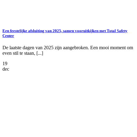
Een feestelijke afsluiting van 2025, samen vooruitkijken met Total Safety
Center
De laatste dagen van 2025 zijn aangebroken. Een mooi moment om
even stil te staan, [...]
19
dec