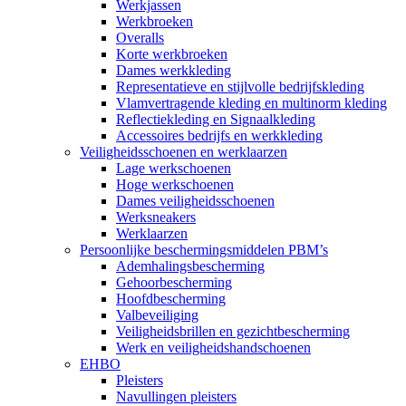
Werkjassen
Werkbroeken
Overalls
Korte werkbroeken
Dames werkkleding
Representatieve en stijlvolle bedrijfskleding
Vlamvertragende kleding en multinorm kleding
Reflectiekleding en Signaalkleding
Accessoires bedrijfs en werkkleding
Veiligheidsschoenen en werklaarzen
Lage werkschoenen
Hoge werkschoenen
Dames veiligheidsschoenen
Werksneakers
Werklaarzen
Persoonlijke beschermingsmiddelen PBM’s
Ademhalingsbescherming
Gehoorbescherming
Hoofdbescherming
Valbeveiliging
Veiligheidsbrillen en gezichtbescherming
Werk en veiligheidshandschoenen
EHBO
Pleisters
Navullingen pleisters