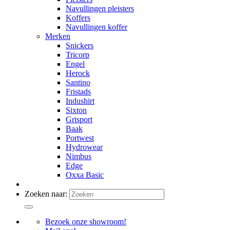
Navullingen pleisters
Koffers
Navullingen koffer
Merken
Snickers
Tricorp
Engel
Herock
Santino
Fristads
Indushirt
Sixton
Grisport
Baak
Portwest
Hydrowear
Nimbus
Edge
Oxxa Basic
Zoeken naar:
Bezoek onze showroom!