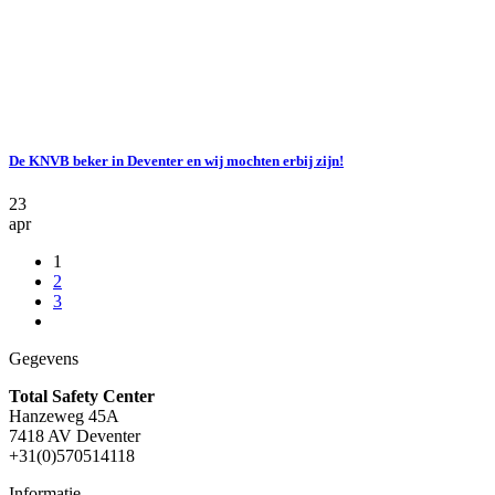
De KNVB beker in Deventer en wij mochten erbij zijn!
23
apr
1
2
3
Gegevens
Total Safety Center
Hanzeweg 45A
7418 AV Deventer
+31(0)570514118
Informatie