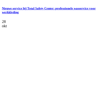
Nieuwe service bij Total Safety Center: professionele wasservice voor
werkkleding
28
okt