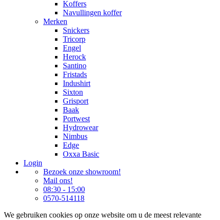
Koffers
Navullingen koffer
Merken
Snickers
Tricorp
Engel
Herock
Santino
Fristads
Indushirt
Sixton
Grisport
Baak
Portwest
Hydrowear
Nimbus
Edge
Oxxa Basic
Login
Bezoek onze showroom!
Mail ons!
08:30 - 15:00
0570-514118
We gebruiken cookies op onze website om u de meest relevante