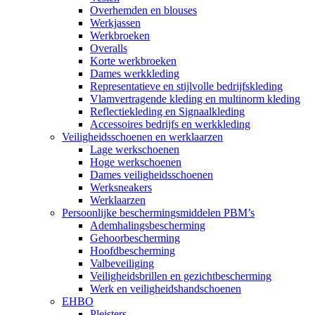
Overhemden en blouses
Werkjassen
Werkbroeken
Overalls
Korte werkbroeken
Dames werkkleding
Representatieve en stijlvolle bedrijfskleding
Vlamvertragende kleding en multinorm kleding
Reflectiekleding en Signaalkleding
Accessoires bedrijfs en werkkleding
Veiligheidsschoenen en werklaarzen
Lage werkschoenen
Hoge werkschoenen
Dames veiligheidsschoenen
Werksneakers
Werklaarzen
Persoonlijke beschermingsmiddelen PBM’s
Ademhalingsbescherming
Gehoorbescherming
Hoofdbescherming
Valbeveiliging
Veiligheidsbrillen en gezichtbescherming
Werk en veiligheidshandschoenen
EHBO
Pleisters