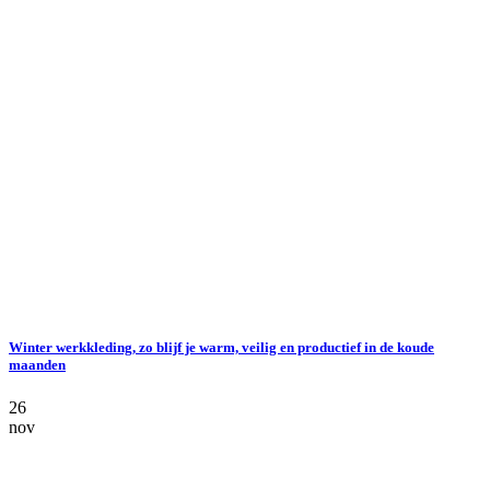
Winter werkkleding, zo blijf je warm, veilig en productief in de koude
maanden
26
nov