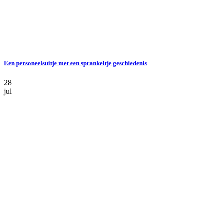
Een personeelsuitje met een sprankeltje geschiedenis
28
jul