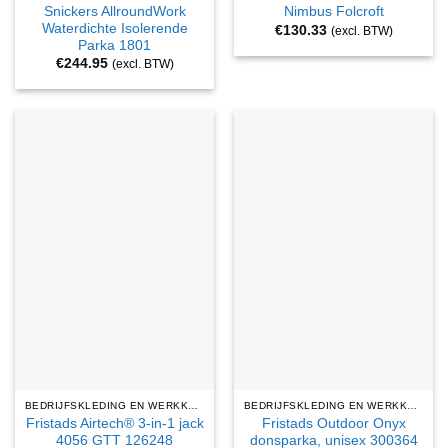
Snickers AllroundWork
Nimbus Folcroft
Waterdichte Isolerende
€
130.33
(excl. BTW)
Parka 1801
€
244.95
(excl. BTW)
BEDRIJFSKLEDING EN WERKKLEDING
BEDRIJFSKLEDING EN WERKKLEDING
Fristads Airtech® 3-in-1 jack
Fristads Outdoor Onyx
4056 GTT 126248
donsparka, unisex 300364