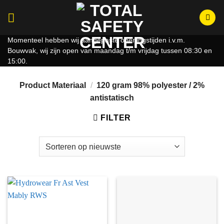
Ga
naar
inhoud
Momenteel hebben wij aangepaste openingstijden i.v.m.
Bouwvak, wij zijn open van maandag t/m vrijdag tussen 08:30 en
15:00.
Product Materiaal
/
120 gram 98% polyester / 2%
antistatisch
FILTER