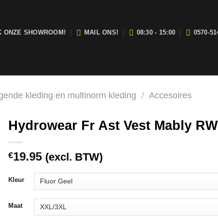
K ONZE SHOWROOM!
MAIL ONS!
08:30 - 15:00
0570-51
j zijn open van maandag t/m vrijdag tussen 08:30 en 15:00.
gende kleding en multinorm kleding
/
Accesoires
Hydrowear Fr Ast Vest Mably R
19.95
€
(excl. BTW)
Kleur
Maat