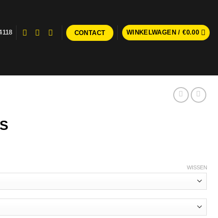
4118
WINKELWAGEN /
€
0.00
CONTACT
WS
WISSEN