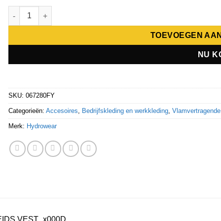
Hydrowear Fr Ast Vest Mably RWS aantal
TOEVOEGEN AA
NU K
SKU:
067280FY
Categorieën:
Accesoires
,
Bedrijfskleding en werkkleding
,
Vlamvertragende 
Merk:
Hydrowear
EIDS VEST_x000D_