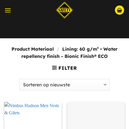
Ga
naar
inhoud
Momenteel hebben wij aangepaste openingstijden i.v.m.
Bouwvak, wij zijn open van maandag t/m vrijdag tussen
08:30 en 15:00.
Product Materiaal
/
Lining: 60 g/m² • Water
repellency finish - Bionic Finish® ECO
FILTER