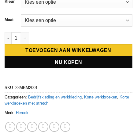
Kleur
Maat
Herock LAGO JEANS SHORTS aantal
TOEVOEGEN AAN WINKELWAGEN
NU KOPEN
SKU:
23MBM2001
Categorieën:
Bedrijfskleding en werkkleding
,
Korte werkbroeken
,
Korte
werkbroeken met stretch
Merk:
Herock