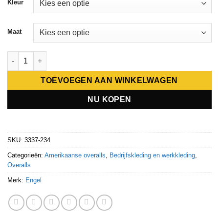
Kleur
Maat
Engel Entire Bib Overall 4way 3337-234 aantal
TOEVOEGEN AAN WINKELWAGEN
NU KOPEN
SKU:
3337-234
Categorieën:
Amerikaanse overalls
,
Bedrijfskleding en werkkleding
,
Overalls
Merk:
Engel