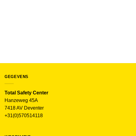
AMERIKAANSE OVERALLS
Fristads Green Amerikaanse overall 41 GS25 300978
€
99.90
(excl. BTW)
GEGEVENS
Total Safety Center
Hanzeweg 45A
7418 AV Deventer
+31(0)570514118