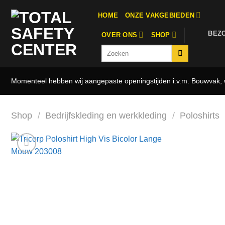
Ga
HOME
ONZE VAKGEBIEDEN
naar
inhoud
BEZ
OVER ONS
SHOP
Zoeken
naar:
Momenteel hebben wij aangepaste openingstijden i.v.m. Bouwvak, w
Shop
/
Bedrijfskleding en werkkleding
/
Poloshirts