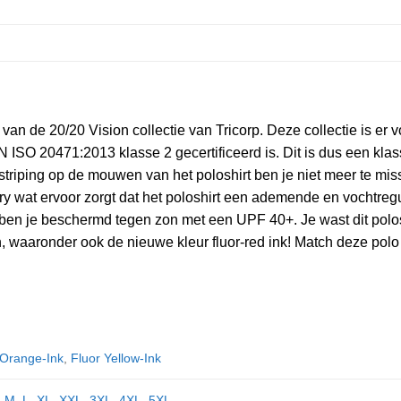
van de 20/20 Vision collectie van Tricorp. Deze collectie is er
N ISO 20471:2013 klasse 2 gecertificeerd is. Dit is dus een kla
striping op de mouwen van het poloshirt ben je niet meer te miss
ry wat ervoor zorgt dat het poloshirt een ademende en vochtregu
 ben je beschermd tegen zon met een UPF 40+. Je wast dit polo
uren, waaronder ook de nieuwe kleur fluor-red ink! Match deze p
 Orange-Ink
,
Fluor Yellow-Ink
,
M
,
L
,
XL
,
XXL
,
3XL
,
4XL
,
5XL