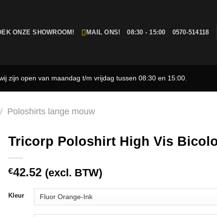
OEK ONZE SHOWROOM!
MAIL ONS!
08:30 - 15:00
0570-514118
ij zijn open van maandag t/m vrijdag tussen 08:30 en 15:00.
/
Poloshirts lange mouw
Tricorp Poloshirt High Vis Bico
42.52
€
(excl. BTW)
Kleur