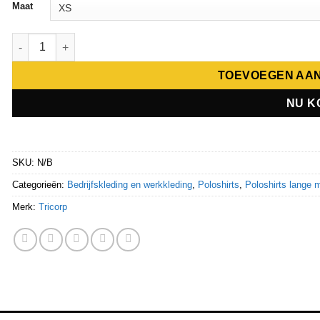
Maat
Tricorp Poloshirt High Vis Bicolor Lange Mouw 203008 aantal
TOEVOEGEN AA
NU K
SKU:
N/B
Categorieën:
Bedrijfskleding en werkkleding
,
Poloshirts
,
Poloshirts lange
Merk:
Tricorp