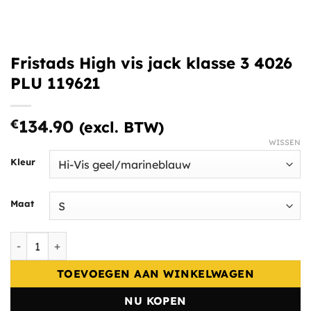
Fristads High vis jack klasse 3 4026
PLU 119621
€
134.90
(excl. BTW)
WISSEN
Kleur
Maat
Fristads High vis jack klasse 3 4026 PLU 119621 aantal
TOEVOEGEN AAN WINKELWAGEN
NU KOPEN