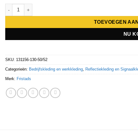
Fristads High-vis LED-vest klasse 2 5012 LPR 131156 aantal
TOEVOEGEN AA
NU K
SKU:
131156-130-50/52
Categorieën:
Bedrijfskleding en werkkleding
,
Reflectiekleding en Signaalkl
Merk:
Fristads