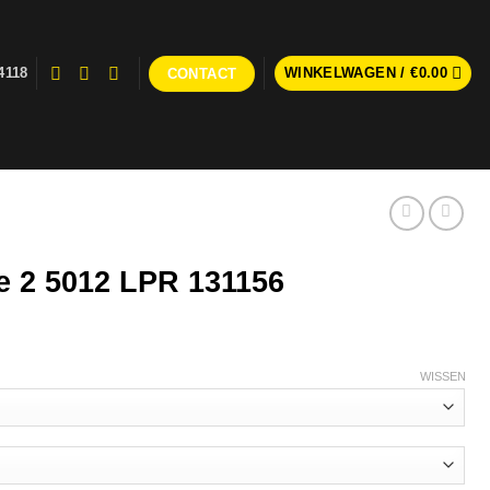
4118
WINKELWAGEN /
€
0.00
CONTACT
se 2 5012 LPR 131156
WISSEN