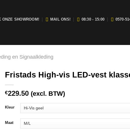
K ONZE SHOWROOM!
MAIL ONS!
08:30 - 15:00
0570-51
j zijn open van maandag t/m vrijdag tussen 08:30 en 15:00.
eding en Signaalkleding
Fristads High-vis LED-vest klas
229.50
€
(excl. BTW)
Kleur
Maat