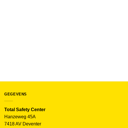
BEDRIJFSKLEDING EN WERKKLEDING
Portwest PW3 Hi-Vis klasse 1 Sweatshirt PW376
€
50.50
(excl. BTW)
GEGEVENS
Total Safety Center
Hanzeweg 45A
7418 AV Deventer