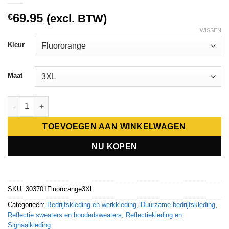
69.95
€
(excl. BTW)
WISSEN
Kleur
Maat
Tricorp Zip Sweater RWS Revisible 303701 aantal
TOEVOEGEN AAN WINKELWAGEN
NU KOPEN
SKU:
303701Fluororange3XL
Categorieën:
Bedrijfskleding en werkkleding
,
Duurzame bedrijfskleding
,
Reflectie sweaters en hoodedsweaters
,
Reflectiekleding en
Signaalkleding