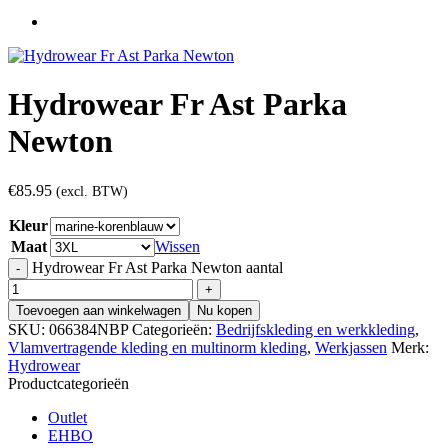
Hydrowear Fr Ast Parka
Newton
€
85.95
(excl. BTW)
Kleur
Maat
Wissen
Hydrowear Fr Ast Parka Newton aantal
Toevoegen aan winkelwagen
Nu kopen
SKU:
066384NBP
Categorieën:
Bedrijfskleding en werkkleding
,
Vlamvertragende kleding en multinorm kleding
,
Werkjassen
Merk:
Hydrowear
Productcategorieën
Outlet
EHBO