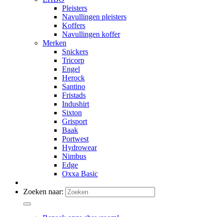
Pleisters
Navullingen pleisters
Koffers
Navullingen koffer
Merken
Snickers
Tricorp
Engel
Herock
Santino
Fristads
Indushirt
Sixton
Grisport
Baak
Portwest
Hydrowear
Nimbus
Edge
Oxxa Basic
Zoeken naar: