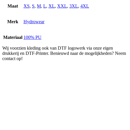
Maat
XS
,
S
,
M
,
L
,
XL
,
XXL
,
3XL
,
4XL
Merk
Hydrowear
Materiaal
100% PU
Wij voorzien kleding ook van DTF logowerk via onze eigen
drukkerij en DTF-Printer. Benieuwd naar de mogelijkheden? Neem
contact op!