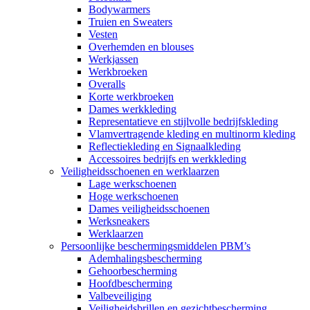
Bodywarmers
Truien en Sweaters
Vesten
Overhemden en blouses
Werkjassen
Werkbroeken
Overalls
Korte werkbroeken
Dames werkkleding
Representatieve en stijlvolle bedrijfskleding
Vlamvertragende kleding en multinorm kleding
Reflectiekleding en Signaalkleding
Accessoires bedrijfs en werkkleding
Veiligheidsschoenen en werklaarzen
Lage werkschoenen
Hoge werkschoenen
Dames veiligheidsschoenen
Werksneakers
Werklaarzen
Persoonlijke beschermingsmiddelen PBM’s
Ademhalingsbescherming
Gehoorbescherming
Hoofdbescherming
Valbeveiliging
Veiligheidsbrillen en gezichtbescherming