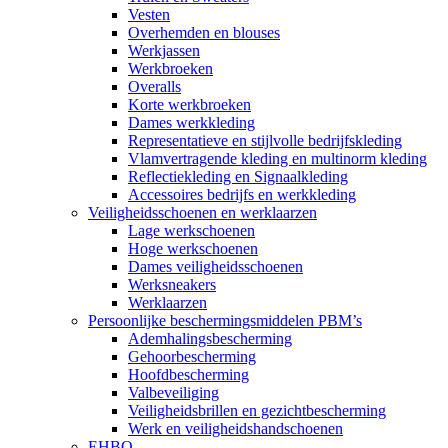
Vesten
Overhemden en blouses
Werkjassen
Werkbroeken
Overalls
Korte werkbroeken
Dames werkkleding
Representatieve en stijlvolle bedrijfskleding
Vlamvertragende kleding en multinorm kleding
Reflectiekleding en Signaalkleding
Accessoires bedrijfs en werkkleding
Veiligheidsschoenen en werklaarzen
Lage werkschoenen
Hoge werkschoenen
Dames veiligheidsschoenen
Werksneakers
Werklaarzen
Persoonlijke beschermingsmiddelen PBM’s
Ademhalingsbescherming
Gehoorbescherming
Hoofdbescherming
Valbeveiliging
Veiligheidsbrillen en gezichtbescherming
Werk en veiligheidshandschoenen
EHBO