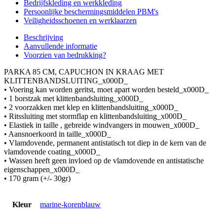
Bedrijfskleding en werkkleding
Persoonlijke beschermingsmiddelen PBM's
Veiligheidsschoenen en werklaarzen
Beschrijving
Aanvullende informatie
Voorzien van bedrukking?
PARKA 85 CM, CAPUCHON IN KRAAG MET
KLITTENBANDSLUITING_x000D_
• Voering kan worden geritst, moet apart worden besteld_x000D_
• 1 borstzak met klittenbandsluiting_x000D_
• 2 voorzakken met klep en klittenbandsluiting_x000D_
• Ritssluiting met stormflap en klittenbandsluiting_x000D_
• Elastiek in taille , gebreide windvangers in mouwen_x000D_
• Aansnoerkoord in taille_x000D_
• Vlamdovende, permanent antistatisch tot diep in de kern van de
vlamdovende coating_x000D_
• Wassen heeft geen invloed op de vlamdovende en antistatische
eigenschappen_x000D_
• 170 gram (+/- 30gr)
Kleur
marine-korenblauw