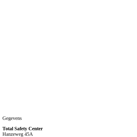
Bedrijfskleding en werkkleding
Hydrowear Multinorm Parka March
€
234.95
(excl. BTW)
Gegevens
Total Safety Center
Hanzeweg 45A