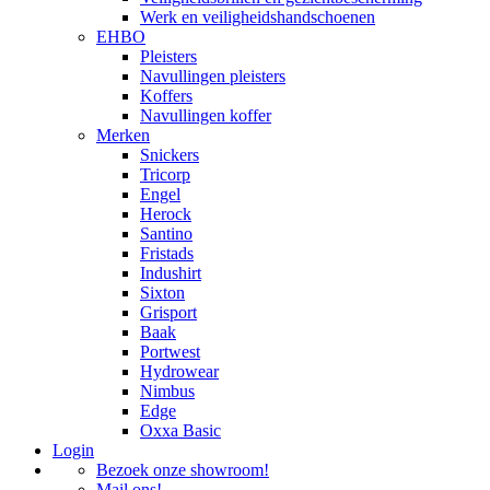
Werk en veiligheidshandschoenen
EHBO
Pleisters
Navullingen pleisters
Koffers
Navullingen koffer
Merken
Snickers
Tricorp
Engel
Herock
Santino
Fristads
Indushirt
Sixton
Grisport
Baak
Portwest
Hydrowear
Nimbus
Edge
Oxxa Basic
Login
Bezoek onze showroom!
Mail ons!