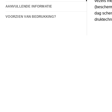
vezels me
AANVULLENDE INFORMATIE
(bescherm
dag schem
VOORZIEN VAN BEDRUKKING?
druktechni