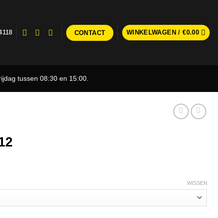
4118
WINKELWAGEN /
€
0.00
CONTACT
ijdag tussen 08:30 en 15:00.
12
WISSEN