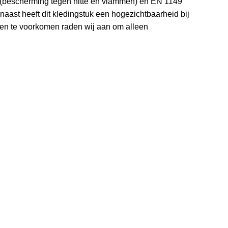
 (bescherming tegen hitte en vlammen) en EN 1149
aast heeft dit kledingstuk een hogezichtbaarheid bij
en te voorkomen raden wij aan om alleen