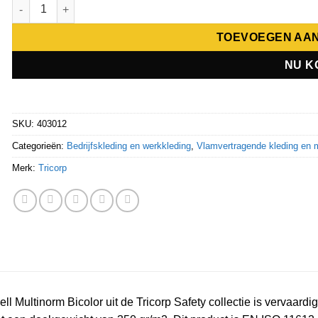
Tricorp Softshell Multinorm 403012 aantal
TOEVOEGEN AA
NU K
SKU:
403012
Categorieën:
Bedrijfskleding en werkkleding
,
Vlamvertragende kleding en m
Merk:
Tricorp
ell Multinorm Bicolor uit de Tricorp Safety collectie is vervaa