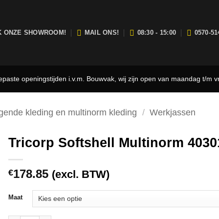
K ONZE SHOWROOM!
MAIL ONS!
08:30 - 15:00
0570-51
aste openingstijden i.v.m. Bouwvak, wij zijn open van maandag t/m vr
gende kleding en multinorm kleding
/
Werkjassen
Tricorp Softshell Multinorm 4030
178.85
€
(excl. BTW)
Maat