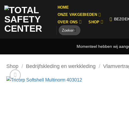
Ga
HOME
naar
ONZE VAKGEBIEDEN
inhoud
BEZOE
OVER ONS
SHOP
Zoeken
naar:
Momenteel hebben wij aangep
Shop
/
Bedrijfskleding en werkkleding
/
Vlamvertra