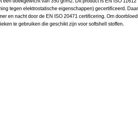
t een doekgewicht van 350 gr/m2. Dit product is EN ISO 11612
ing tegen elektrostatische eigenschappen) gecertificeerd. Daarn
er en nacht door de EN ISO 20471 certificering. Om doorbloed
eken te gebruiken die geschikt zijn voor softshell stoffen.