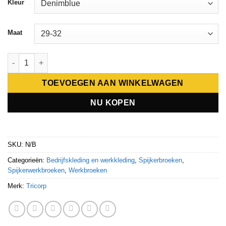
Kleur
Maat
Tricorp Jeans Basis 502001 aantal
TOEVOEGEN AAN WINKELWAGEN
NU KOPEN
SKU:
N/B
Categorieën:
Bedrijfskleding en werkkleding
,
Spijkerbroeken
,
Spijkerwerkbroeken
,
Werkbroeken
Merk:
Tricorp