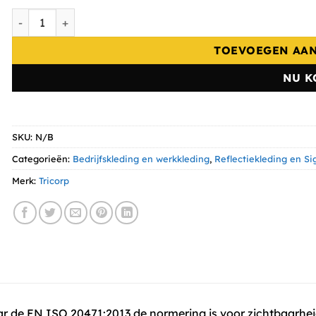
Tricorp Veiligheidsvest EN1150 Kids 453020 aantal
TOEVOEGEN AA
NU K
SKU:
N/B
Categorieën:
Bedrijfskleding en werkkleding
,
Reflectiekleding en Si
Merk:
Tricorp
r de EN ISO 20471:2013 de normering is voor zichtbaarheids