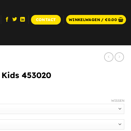
CONTACT
WINKELWAGEN /
€
0.00
0 Kids 453020
WISSEN