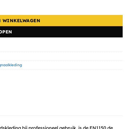
N WINKELWAGEN
OPEN
gnaalkleding
kleding bij professioneel gebruik, is de EN1150 de