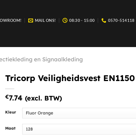
SHOWROOM!
MAIL ONS!
08:30 - 15:00
0570-514118
 wij zijn open van maandag t/m vrijdag tussen 08:30 en 15:00.
ectiekleding en Signaalkleding
Tricorp Veiligheidsvest EN115
€
7.74
(excl. BTW)
Kleur
Maat