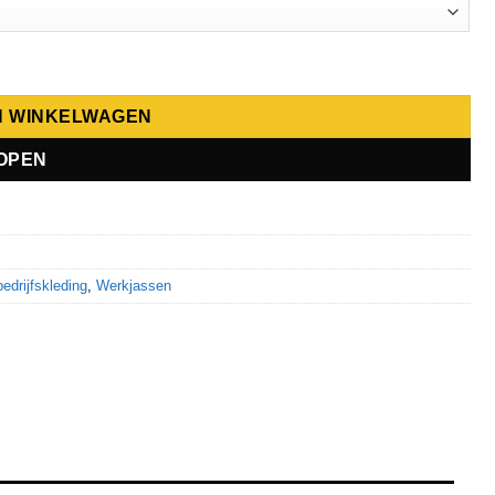
N WINKELWAGEN
OPEN
bedrijfskleding
,
Werkjassen