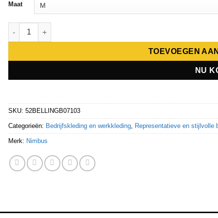
Maat
Nimbus Bellington Werkjas aantal
TOEVOEGEN AA
NU K
SKU:
52BELLINGB07103
Categorieën:
Bedrijfskleding en werkkleding
,
Representatieve en stijlvolle 
Merk:
Nimbus