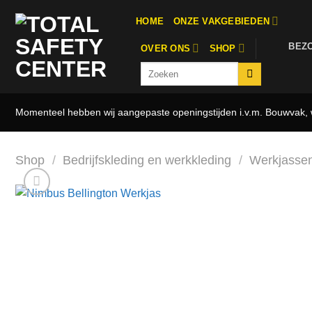
Ga
HOME
ONZE VAKGEBIEDEN
naar
inhoud
BEZ
OVER ONS
SHOP
Zoeken
naar:
Momenteel hebben wij aangepaste openingstijden i.v.m. Bouwvak, w
Shop
/
Bedrijfskleding en werkkleding
/
Werkjasse