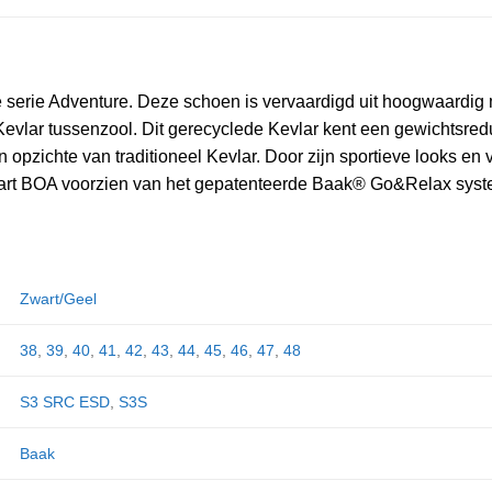
erie Adventure. Deze schoen is vervaardigd uit hoogwaardig mi
Kevlar tussenzool. Dit gerecyclede Kevlar kent een gewichtsredu
pzichte van traditioneel Kevlar. Door zijn sportieve looks en 
art BOA voorzien van het gepatenteerde Baak® Go&Relax syst
Zwart/Geel
38
,
39
,
40
,
41
,
42
,
43
,
44
,
45
,
46
,
47
,
48
S3 SRC ESD
,
S3S
Baak