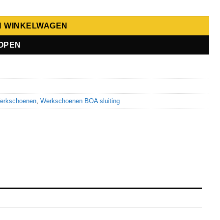
N WINKELWAGEN
OPEN
erkschoenen
,
Werkschoenen BOA sluiting