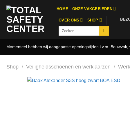
Ga
HOME
ONZE VAKGEBIEDEN
naar
inhoud
BEZ
OVER ONS
SHOP
Zoeken
naar:
Momenteel hebben wij aangepaste openingstijden i.v.m. Bouwvak, w
Shop
/
Veiligheidsschoenen en werklaarzen
/
Werk