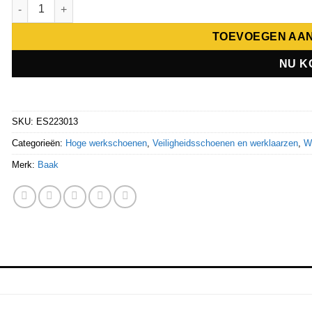
Baak Alexander S3S hoog zwart BOA ESD aantal
TOEVOEGEN AA
NU K
SKU:
ES223013
Categorieën:
Hoge werkschoenen
,
Veiligheidsschoenen en werklaarzen
,
W
Merk:
Baak