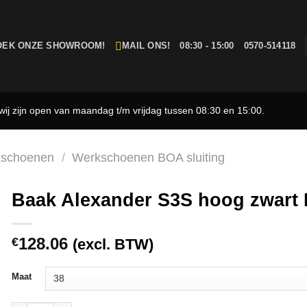
OEK ONZE SHOWROOM!
MAIL ONS!
08:30 - 15:00
0570-514118
ij zijn open van maandag t/m vrijdag tussen 08:30 en 15:00.
schoenen
/
Werkschoenen BOA sluiting
Baak Alexander S3S hoog zwar
128.06
€
(excl. BTW)
Maat