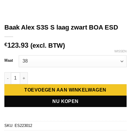
Baak Alex S3S S laag zwart BOA ESD
123.93
€
(excl. BTW)
WISSEN
Maat
Baak Alex S3S S laag zwart BOA ESD aantal
TOEVOEGEN AAN WINKELWAGEN
NU KOPEN
SKU:
ES223012