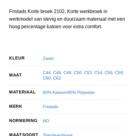
Fristads Korte broek 2102, Korte werkbroek in
werkmodel van stevig en duurzaam materiaal met een
hoog percentage katoen voor extra comfort.
KLEUR
Zwart
C44
,
C46
,
C48
,
C50
,
C52
,
C54
,
C56
,
C58
,
MAAT
C60
,
C62
MATERIAAL
60% Katoen/40% Polyester
MERK
Fristads
NORMERING
NO
MAATSOORT
Standaardmaat